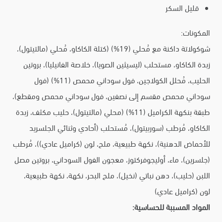
قليل السكر
المكونات:
شوكولاتة داكنة مع مُحلي (19%) (كتلة الكاكاو، مُحلي (مالتيتول)،
زبدة الكاكاو، مستحلب (ليسيثين الصويا)، خلاصة الفانيليا)، بروتين
الحليب، مُحلل الكولاجين، فول سوداني محمص (11%) (فول
سوداني محمص مقسم إلى نصفين، فول سوداني محمص ومقطع)،
طبقة بنكهة الكراميل (11%) (محلي (مالتيتول)، حليب مكثف، زبدة
الكاكاو، مُرطب (سوربيتول)، مُستحلب (أحادي وثنائي الجلسريد
للأحماض الدهنية)، نكهة طبيعية، ملح، لون (كراميل عادي))، مُرطب
(جلسرين)، ماء، أوليجوفركتوز، معجون الفول السوداني، بروتين مصل
اللبن (حليب)، دهن نباتي (نخيل)، ملح البحر، نكهة، نكهة طبيعية،
لون (كراميل عادي)
المواد المسببة للحساسية: