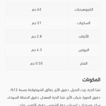
الكربوهيدرات
62 جم
السكريات
21 جم
الألياف
2.8 جم
البروتين
4.3 جم
الملح
0.55 جم
المكونات
نشا الذرة، زيت النخيل، دقيق الأرز، رقائق الشوكولاتة بنسبة 12%،
دقيق الصويا، شراب الأرز، نشا الذرة المعدل، دقيق الحنطة السوداء،
سكر، مستحلب: ليسيثين دوار الشمس، دقيق اللوبين، ملح،