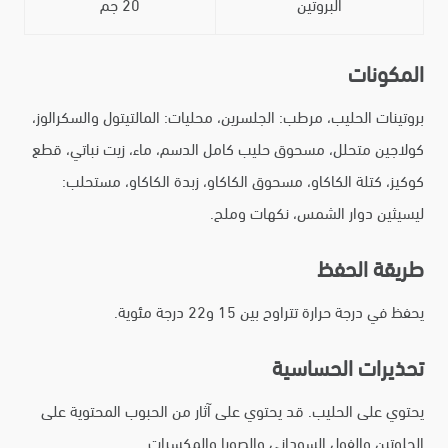
البروتين
20 جم
المكونات
بروتينات الحليب، مرطب: الجلسرين، محليات: المالتيتول والسكرالوز،
كولاجين متحلل، مسحوق حليب كامل الدسم، ماء، زيت نباتي، قطع
كوكيز، كتلة الكاكاو، مسحوق الكاكاو، زبدة الكاكاو، مستحلب:
ليسيثين دوار الشمس، نكهات وملح.
طريقة الحفظ
يحفظ في درجة حرارة تتراوح بين 15 و22 درجة مئوية.
تحذيرات الحساسية
يحتوي على الحليب. قد يحتوي على آثار من الحبوب المحتوية على
الجلوتين والفول السوداني والصويا والمكسرات.